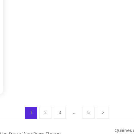
1
2
3
…
5
Quiénes
d by
Spexo WordPress Theme