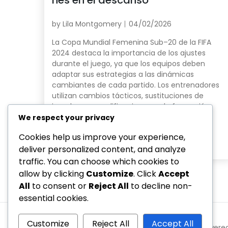
by
Lila Montgomery
04/02/2026
La Copa Mundial Femenina Sub–20 de la FIFA
2024 destaca la importancia de los ajustes
durante el juego, ya que los equipos deben
adaptar sus estrategias a las dinámicas
cambiantes de cada partido. Los entrenadores
utilizan cambios tácticos, sustituciones de
jugadoras y modificaciones en la formación
para mejorar el rendimiento y aprovechar las
We respect your privacy
debilidades del […]
Cookies help us improve your experience,
Read More
deliver personalized content, and analyze
traffic. You can choose which cookies to
allow by clicking
Customize
. Click
Accept
All
to consent or
Reject All
to decline non-
essential cookies.
Customize
Reject All
Accept All
Copyright © 2026 realaeroclubvalencia.es | Powere